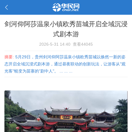
剑河仰阿莎温泉小镇欧秀苗城开启全域沉浸
式剧本游
2026-5-31 14:40
查看44045
摘要:
5月29日，贵州剑河仰阿莎温泉小镇欧秀苗城以焕然一新的姿
态开启全域沉浸式剧本游，通过昼夜联动的创新玩法，让游客从"观
光客"蜕变为苗寨的"剧中人"。 ... ... ...