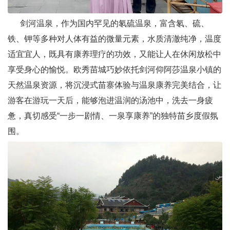
剑河温泉，作为国内罕见的氡硫温泉，富含氡、硫、
铁、钾等多种对人体有益的微量元素，水质清澈纯净，温度
适宜宜人，既具有康养理疗的功效，又能让人在休闲放松中
享受身心的愉悦。欧秀苗城巧妙依托剑河仰阿莎温泉小镇的
天然温泉资源，将沉浸式苗寨体验与温泉康养完美结合，让
游客在游玩一天后，能够泡进温润的汤池中，洗去一身疲
惫，真切感受“一步一剧情、一泉享康养”的独特苗乡度假氛
围。