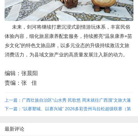
未来，剑河将继续打磨沉浸式剧情游玩体系，丰富民俗
体验内容，细化旅居康养配套服务，持续擦亮“温泉康养+苗
乡文化”的特色文旅品牌，以多元业态的升级持续激活文旅
消费活力，为县域文旅产业的高质量发展注入新的动力。
编辑：张晨阳
责编：张 佳
上一篇：广西壮族自治区“山水秀 民歌悠 周末就往广西溜”文旅大篷
车开进十城推广活动在贵阳举行
下一篇：“以赛塑城、以赛兴城” 2026多彩贵州马拉松超级联赛（第
三站）暨蒙牛·贵阳马拉松6月14日开跑！
最新评论