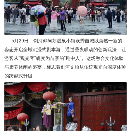
5月29日，剑河仰阿莎温泉小镇欧秀苗城以焕然一新的
姿态开启全域沉浸式剧本游，通过昼夜联动的创新玩法，让
游客从"观光客"蜕变为苗寨的"剧中人"。这场融合文化体验
与康养休闲的盛宴，标志着剑河文旅从传统观光向深度体验
的跨越式升级。