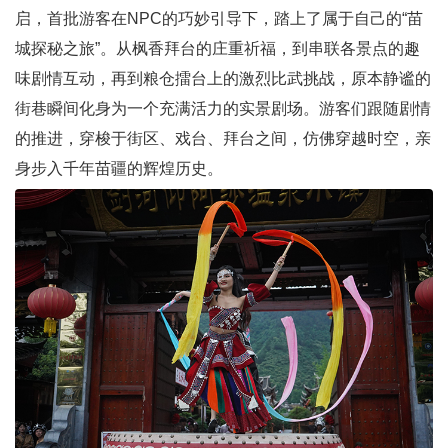
启，首批游客在NPC的巧妙引导下，踏上了属于自己的“苗
城探秘之旅”。从枫香拜台的庄重祈福，到串联各景点的趣
味剧情互动，再到粮仓擂台上的激烈比武挑战，原本静谧的
街巷瞬间化身为一个充满活力的实景剧场。游客们跟随剧情
的推进，穿梭于街区、戏台、拜台之间，仿佛穿越时空，亲
身步入千年苗疆的辉煌历史。