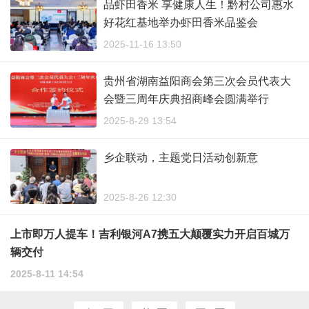
品虾田香米 享健康人生！黔村公司惠水
好花红基地举办虾田香米品鉴会
2025-11-16 13:50
贵州省湖南益阳商会第三次会员代表大
会暨三周年庆典招商峰会圆满举行
2025-8-29 13:54
乡企联动，主题党日活动创新意
2025-8-26 12:30
上市即万人提车！吉利银河A7携五大颠覆实力开启百城万
辆交付
2025-8-11 14:54