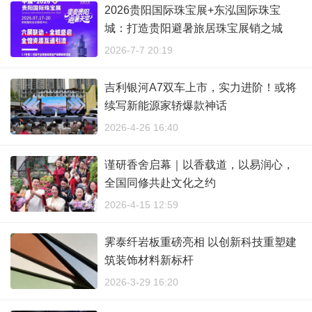
2026贵阳国际珠宝展+东泓国际珠宝
城：打造贵阳避暑旅居珠宝展销之城
2026-7-7 20:19
吉利银河A7双车上市，实力进阶！或将
续写新能源家轿爆款神话
2026-4-26 16:40
谨研香舍启幕｜以香载道，以易润心，
全国同修共赴文化之约
2026-4-15 12:59
霁泰纤岩板重磅亮相 以创新科技重塑建
筑装饰材料新标杆
2026-3-29 16:20