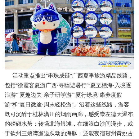
活动重点推出“串珠成链”广西夏季旅游精品线路，
包括“徐霞客夏游广西·寻幽避暑行”“夏至栖海·入境逐
浪游”“夏趣边关·亲子研学游”“夏行绿境·康养度假
游”和“夏日微途·周末轻松游”。沿着这些线路，游客
既可沉醉于桂林漓江的烟雨画廊，感受崇左德天瀑布
的磅礴水势；转场北海银滩，在细浪白沙间漫步，或
于钦州三娘湾邂逅跃动的海豚；还能夜宿贺州黄姚古