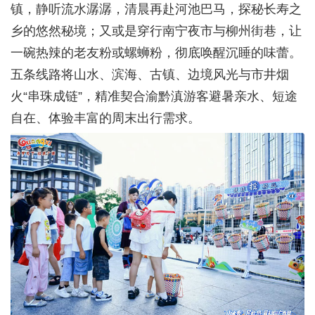
镇，静听流水潺潺，清晨再赴河池巴马，探秘长寿之
乡的悠然秘境；又或是穿行南宁夜市与柳州街巷，让
一碗热辣的老友粉或螺蛳粉，彻底唤醒沉睡的味蕾。
五条线路将山水、滨海、古镇、边境风光与市井烟
火“串珠成链”，精准契合渝黔滇游客避暑亲水、短途
自在、体验丰富的周末出行需求。