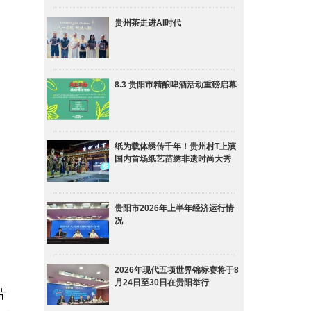
贵州茶走进AI时代
8.3 贵阳市精酿啤酒活动重磅启幕
纸为载体绣传千年！贵州村T上演
国内首场纸艺苗绣非遗时尚大秀
贵阳市2026年上半年经济运行情
况
夺
2026年现代五项世界锦标赛将于8
月24日至30日在贵阳举行
片