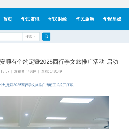
首页
华民资讯
华民财经
华民旅游
华影星娱
搜索
搜
索
在安顺有个约定暨2025西行季文旅推广活动”启动
 18:57
|
发布者:
华民网
|
查看:
148149
顺有个约定暨2025西行季文旅推广活动正式拉开序幕。