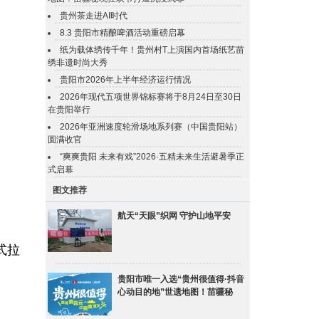
贵州茶走进AI时代
8.3 贵阳市精酿啤酒活动重磅启幕
纸为载体绣传千年！贵州村T上演国内首场纸艺苗
绣非遗时尚大秀
贵阳市2026年上半年经济运行情况
2026年现代五项世界锦标赛将于8月24日至30日
在贵阳举行
2026年亚洲速度轮滑场地系列赛（中国贵阳站）
圆满收官
“爽爽贵阳 未来有戏”2026·五精未来生活避暑季正
式启幕
图文推荐
航天“天眼”织网 守护山地平安
式拉
贵阳市唯一入选“贵州很值得·抖音
心动目的地”世遗地图！苗疆秘