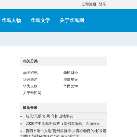
立即注册
登录
华民人物
华民文学
关于华民网
相关分类
华民资讯
华民财经
华民旅游
华影星娱
华民人物
华民文学
关于华民网
最新资讯
航天“天眼”织网 守护山地平安
2026年中国攀岩联赛（贵州贵阳站）圆满收官
贵阳市唯一入选“贵州很值得·抖音心动目的地”世遗
地图！苗疆秘境狂欢节打造沉浸式非