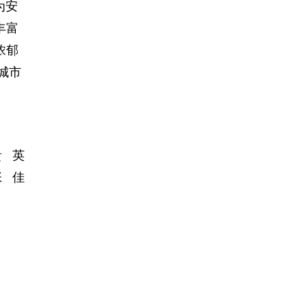
为安
丰富
浓郁
城市
贵 英
张 佳