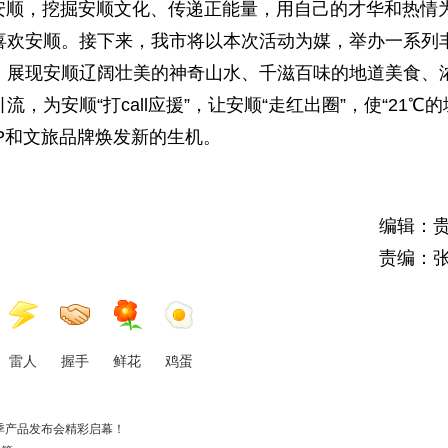
顺，挖掘安顺文化、传递正能量，用自己的才华和热情
喜欢安顺。接下来，我市将以本次活动为媒，举办一系列
，展现安顺辽阔壮美的神奇山水、千滋百味的地道美食、
为安顺“打call应援”，让安顺“走红出圈”，使“21℃的
市IP和文旅品牌焕发新的生机。
编辑：
责编：
雷人
握手
鲜花
鸡蛋
秋冬季产品发布会精彩启幕！