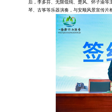
后，李多芬、无限馄饨、楚风、怀子渝等
琴、古筝等乐器演奏，与安顺风景宣传片