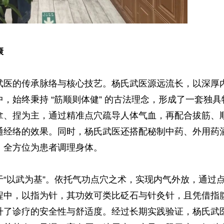
康
医的传承脉络与核心技艺。杨氏武医源远流长，以深厚
，始终秉持 “筋顺则体健” 的古法理念，形成了一套独具
拿、捏为主，通过精准点穴疏导人体气血，再配合拔筋、
通经络的效果。同时，杨氏武医还搭配秘制中药、外用药
，全方位为患者调理身体。
以武为基”。依托气功点穴之术，实现内气外放，通过
程中，以指为针，其功效可类比砭石与针灸针，且凭借指
升了诊疗的安全性与舒适度。经过长期实践验证，杨氏武