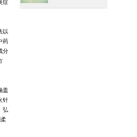
炎症
法以
中药
成分
方
涵盖
火针
、弘
刚柔