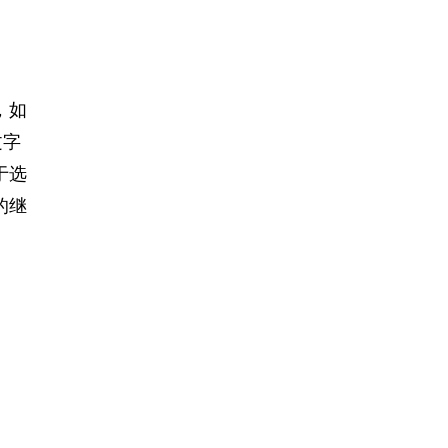
，如
文字
于选
的继