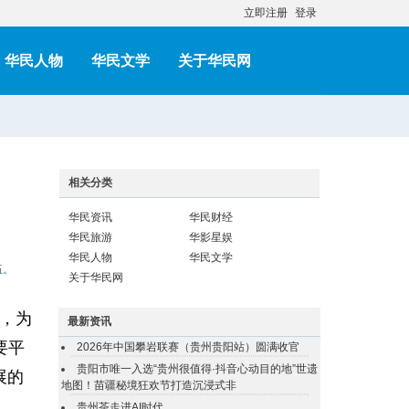
立即注册
登录
华民人物
华民文学
关于华民网
相关分类
华民资讯
华民财经
华民旅游
华影星娱
华民人物
华民文学
伍。
关于华民网
，为
最新资讯
要平
2026年中国攀岩联赛（贵州贵阳站）圆满收官
贵阳市唯一入选“贵州很值得·抖音心动目的地”世遗
展的
地图！苗疆秘境狂欢节打造沉浸式非
贵州茶走进AI时代