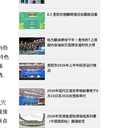
8.3 贵阳市精酿啤酒活动重磅启幕
纸为载体绣传千年！贵州村T上演
国内首场纸艺苗绣非遗时尚大秀
内劲
特色
顺
贵阳市2026年上半年经济运行情
况
酒、
2026年现代五项世界锦标赛将于8
月24日至30日在贵阳举行
点穴
腹接
2026年亚洲速度轮滑场地系列赛
医在
（中国贵阳站）圆满收官