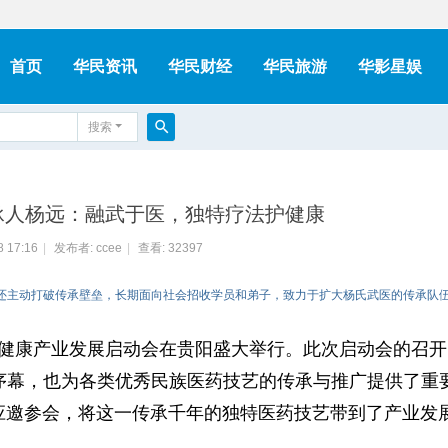
首页
华民资讯
华民财经
华民旅游
华影星娱
搜索
搜
索
承人杨远：融武于医，独特疗法护健康
8 17:16
|
发布者:
ccee
|
查看:
32397
，还主动打破传承壁垒，长期面向社会招收学员和弟子，致力于扩大杨氏武医的传承队
健康产业发展启动会在贵阳盛大举行。此次启动会的召开
序幕，也为各类优秀民族医药技艺的传承与推广提供了重
远应邀参会，将这一传承千年的独特医药技艺带到了产业发