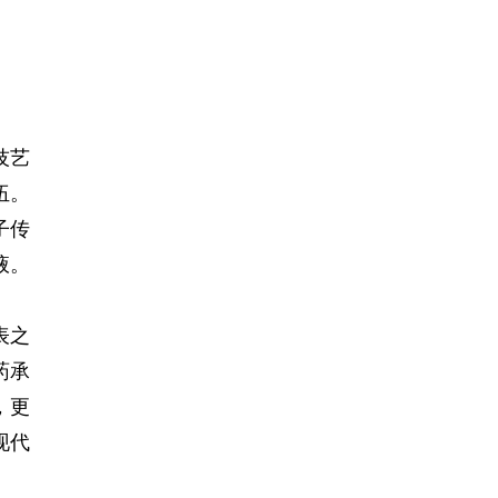
技艺
伍。
子传
液。
表之
药承
，更
现代
。