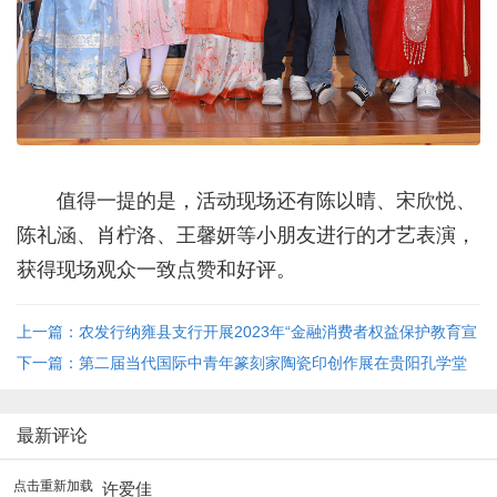
值得一提的是，活动现场还有陈以晴、宋欣悦、
陈礼涵、肖柠洛、王馨妍等小朋友进行的才艺表演，
获得现场观众一致点赞和好评。
上一篇：农发行纳雍县支行开展2023年“金融消费者权益保护教育宣
传月”活动
下一篇：第二届当代国际中青年篆刻家陶瓷印创作展在贵阳孔学堂
开展
最新评论
点击重新加载
许爱佳