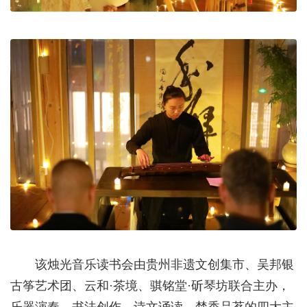
该烛光音乐读书会由贵州非遗文创集市、吴邦银
古筝艺术团、云和·茶境、骐铭堂·斫琴坊联合主办，
乐器演奏、书法创作、诗文诵读、焚香品茗的四大主