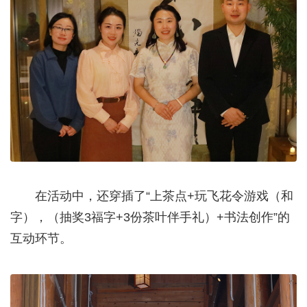
在活动中，还穿插了“上茶点+玩飞花令游戏（和
字），（抽奖3福字+3份茶叶伴手礼）+书法创作”的
互动环节。